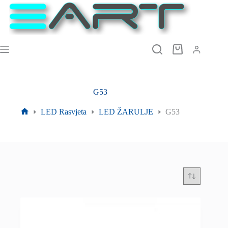
Preskoči
na
sadržaj
Košarica
G53
LED Rasvjeta
LED ŽARULJE
G53
Početna
stranica