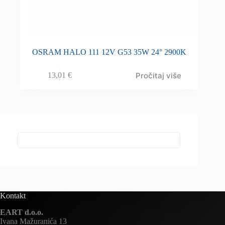
OSRAM HALO 111 12V G53 35W 24° 2900K
Pročitaj više
13,01
€
Kontakt
EART d.o.o.
Ivana Mažuranića 13