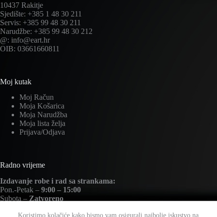
10437 Rakitje
Sjedište: +385 1 48 30 211
Servis: +385 99 48 30 211
Narudžbe: +385 99 48 30 212
@: info@eart.hr
OIB: 03661660811
Moj kutak
Moj Račun
Moja Košarica
Moja Narudžba
Moja lista želja
Prijava/Odjava
Radno vrijeme
Izdavanje robe i rad sa strankama:
Pon.-Petak –
9:00 – 15:00
Subota –
Zatvoreno
Nedjelja –
Zatvoreno
Koristimo kolačiće kako bismo vam osigurali najbolje iskustvo na