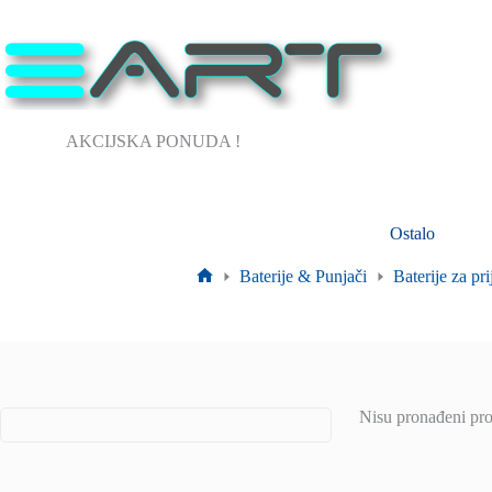
Preskoči
na
sadržaj
AKCIJSKA PONUDA !
Ostalo
Baterije & Punjači
Baterije za pr
Početna
stranica
Nisu pronađeni pro