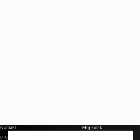
Kontakt
Moj kutak
EART d.o.o.
Moj Račun