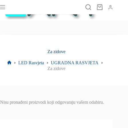
Preskoči
na
Košarica
sadržaj
Za zidove
LED Rasvjeta
UGRADNA RASVJETA
Početna
Za zidove
stranica
Nisu pronađeni proizvodi koji odgovaraju vašem odabiru.