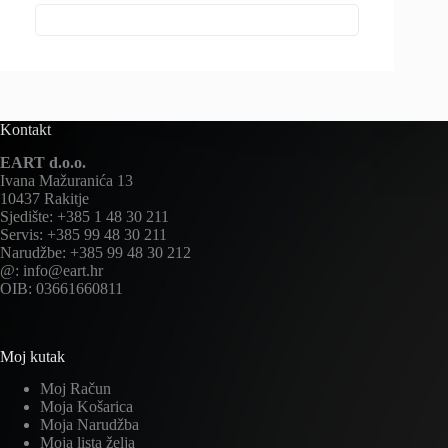
Kontakt
EART d.o.o.
Ivana Mažuranića 13
10437 Rakitje
Sjedište: +385 1 48 30 211
Servis: +385 99 48 30 211
Narudžbe: +385 99 48 30 212
@: info@eart.hr
OIB: 03661660811
Moj kutak
Moj Račun
Moja Košarica
Moja Narudžba
Moja lista želja