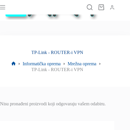
Preskoči
na
Košarica
sadržaj
TP-Link - ROUTER-i VPN
Informatička oprema
Mrežna oprema
Početna
TP-Link - ROUTER-i VPN
stranica
Nisu pronađeni proizvodi koji odgovaraju vašem odabiru.