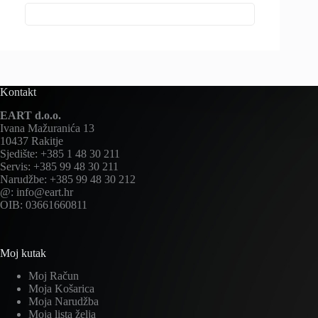
Kontakt
EART d.o.o.
Ivana Mažuranića 13
10437 Rakitje
Sjedište: +385 1 48 30 211
Servis: +385 99 48 30 211
Narudžbe: +385 99 48 30 212
@: info@eart.hr
OIB: 03661660811
Moj kutak
Moj Račun
Moja Košarica
Moja Narudžba
Moja lista želja