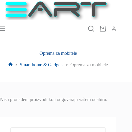
Preskoči
na
sadržaj
Košarica
Oprema za mobitele
Smart home & Gadgets
Oprema za mobitele
Početna
stranica
Nisu pronađeni proizvodi koji odgovaraju vašem odabiru.