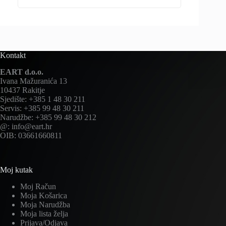
Kontakt
EART d.o.o.
Ivana Mažuranića 13
10437 Rakitje
Sjedište: +385 1 48 30 211
Servis: +385 99 48 30 211
Narudžbe: +385 99 48 30 212
@: info@eart.hr
OIB: 03661660811
Moj kutak
Moj Račun
Moja Košarica
Moja Narudžba
Moja lista želja
Prijava/Odjava